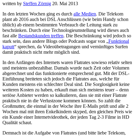
written by
Steffen Zörnig
20. Mai 2013
In den letzten Wochen ging es durch
alle Medien
. Die Telekom
plant ab 2016 auch bei DSL Anschlüssen (wie beim Handy schon
üblich) ab einem bestimmten Verbrauch die Leitung stark zu
beschränken. Durch eine Technologieumstellung wird dieses auch
fast alle
Bestandskunden treffen
. Die Beschränkung wird jedoch so
stark sein, dass andere Blogs oder Podcasts sogar von „
Funktional
kaputt
“ sprechen, da Videoübetragungen und vernünftiges Surfen
damit praktisch nicht mehr möglich sind.
In den Anfängen des Internets waren Flatrates sowieso relativ selten
und meistens unbezahlbar. Damals wurde nach Zeit oder Volumen
abgerechnet und das funktionierte entsprechend gut. Mit der DSL-
Einführung breiteten sich jedoch die Flatrates aus, welche für
Kunden meistens ein schlechter Deal sind. Die Sorglosigkeit keine
weiteren Kosten zu haben, erkauft man sich meistens teuer – denn
seriöse Anbieter werden so kalkulieren, dass sie mit einer Flatrate
praktisch nie in die Verlustzone kommen können. So zahlt die
Großmutter, die einmal in der Woche ihre E-Mails prüft und alle 2
Wochen mal mit ihren Enkelkindern skyped, den gleichen Preis wie
ein Kunde einer Internetvideothek, der jeden Tag 2-3 Filme in HD
Qualität schaut.
Demnach ist die Aufgabe von Flatrates (und bitte liebe Telekom,