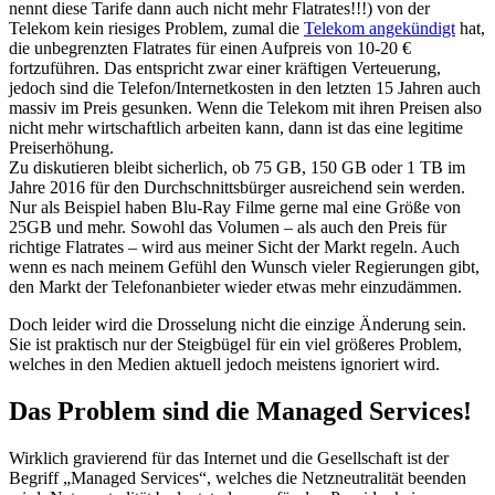
nennt diese Tarife dann auch nicht mehr Flatrates!!!) von der
Telekom kein riesiges Problem, zumal die
Telekom angekündigt
hat,
die unbegrenzten Flatrates für einen Aufpreis von 10-20 €
fortzuführen. Das entspricht zwar einer kräftigen Verteuerung,
jedoch sind die Telefon/Internetkosten in den letzten 15 Jahren auch
massiv im Preis gesunken. Wenn die Telekom mit ihren Preisen also
nicht mehr wirtschaftlich arbeiten kann, dann ist das eine legitime
Preiserhöhung.
Zu diskutieren bleibt sicherlich, ob 75 GB, 150 GB oder 1 TB im
Jahre 2016 für den Durchschnittsbürger ausreichend sein werden.
Nur als Beispiel haben Blu-Ray Filme gerne mal eine Größe von
25GB und mehr. Sowohl das Volumen – als auch den Preis für
richtige Flatrates – wird aus meiner Sicht der Markt regeln. Auch
wenn es nach meinem Gefühl den Wunsch vieler Regierungen gibt,
den Markt der Telefonanbieter wieder etwas mehr einzudämmen.
Doch leider wird die Drosselung nicht die einzige Änderung sein.
Sie ist praktisch nur der Steigbügel für ein viel größeres Problem,
welches in den Medien aktuell jedoch meistens ignoriert wird.
Das Problem sind die Managed Services!
Wirklich gravierend für das Internet und die Gesellschaft ist der
Begriff „Managed Services“, welches die Netzneutralität beenden