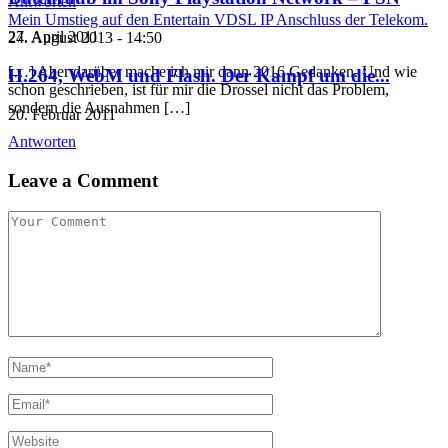
Antworten
Mein Umstieg auf den Entertain VDSL IP Anschluss der Telekom.
27. April 2011
24. August 2013 - 14:50
[…] Aber darüber mache ich mir dann 2016 Gedanken. Und wie
H.264, WebM und Flash. Der Kampf um die...
schon geschrieben, ist für mir die Drossel nicht das Problem,
sondern die Ausnahmen […]
20. Februar 2011
Antworten
Leave a Comment