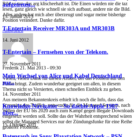
Bild vs taz, das arg klischeehaft ist. Die Einen würden nie die taz
aufgetreten...
lesen, ganz gleich wie schnell sie sich aufbaut, andere nie die Bild.
Alles andere hat mich aber überzeugt und sogar meine bisherige
13. Januar 2013
Position verändert. Danke dafür.
T-Entertain Receiver MR303A und MR303B
Antworten
14. Juni 2012
T-Entertain – Fernsehen von der Telekom.
27. November 2011
Frederik
21. Mai 2013 - 09:30
Mein Wechsel von Alice und Kabel Deutschland
Vielen, vielen Dank für diesen Artikel, der das Problem auf den
zur...
Punkt bringt. Zudem wunderbar geeignet um allen, in diesem
Thema nicht so Versierten, einen schnellen Einblick zu geben.
14. November 2011
Aus meinem Bekanntenkreis erhielt ich noch die Info, dass das
Screening des Traffics, notwendig für die Managed Services, nach
Knowledge Navigator – So dachte Apple 1987
Willen der EU bis 2020 auch zum Kampf gegen illegale Downloads
über...
eingesetzt werden soll. Sollte das der Wahrheit entsprechend wären
selbst die Managed Services nur der Zündungsfunke für eine Reihe
15. Oktober 2011
größerer Probleme.
Datenraub im Sony Playstation Network – PSN