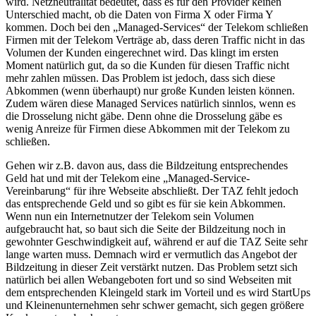
wird. Netzneutralität bedeutet, dass es für den Provider keinen
Unterschied macht, ob die Daten von Firma X oder Firma Y
kommen. Doch bei den „Managed-Services“ der Telekom schließen
Firmen mit der Telekom Verträge ab, dass deren Traffic nicht in das
Volumen der Kunden eingerechnet wird. Das klingt im ersten
Moment natürlich gut, da so die Kunden für diesen Traffic nicht
mehr zahlen müssen. Das Problem ist jedoch, dass sich diese
Abkommen (wenn überhaupt) nur große Kunden leisten können.
Zudem wären diese Managed Services natürlich sinnlos, wenn es
die Drosselung nicht gäbe. Denn ohne die Drosselung gäbe es
wenig Anreize für Firmen diese Abkommen mit der Telekom zu
schließen.
Gehen wir z.B. davon aus, dass die Bildzeitung entsprechendes
Geld hat und mit der Telekom eine „Managed-Service-
Vereinbarung“ für ihre Webseite abschließt. Der TAZ fehlt jedoch
das entsprechende Geld und so gibt es für sie kein Abkommen.
Wenn nun ein Internetnutzer der Telekom sein Volumen
aufgebraucht hat, so baut sich die Seite der Bildzeitung noch in
gewohnter Geschwindigkeit auf, während er auf die TAZ Seite sehr
lange warten muss. Demnach wird er vermutlich das Angebot der
Bildzeitung in dieser Zeit verstärkt nutzen. Das Problem setzt sich
natürlich bei allen Webangeboten fort und so sind Webseiten mit
dem entsprechenden Kleingeld stark im Vorteil und es wird StartUps
und Kleinenunternehmen sehr schwer gemacht, sich gegen größere