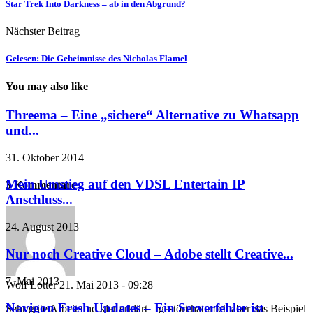
Star Trek Into Darkness – ab in den Abgrund?
Nächster Beitrag
Gelesen: Die Geheimnisse des Nicholas Flamel
You may also like
Threema – Eine „sichere“ Alternative zu Whatsapp
und...
31. Oktober 2014
Mein Umstieg auf den VDSL Entertain IP
3 Kommentare
Anschluss...
24. August 2013
Nur noch Creative Cloud – Adobe stellt Creative...
7. Mai 2013
Wolf Lotter
21. Mai 2013 - 09:28
Navigon Fresh Updates – Ein Serverfehler ist
Sehr gute Arbeit und klar erklärt – gestört hat mich aber das Beispiel