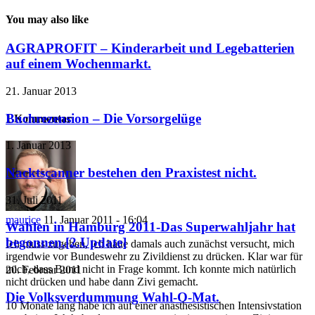
You may also like
AGRAPROFIT – Kinderarbeit und Legebatterien
auf einem Wochenmarkt.
21. Januar 2013
Buchrezension – Die Vorsorgelüge
1 Kommentar
1. Januar 2013
Nacktscanner bestehen den Praxistest nicht.
31. Juli 2011
maurice
11. Januar 2011 - 16:04
Wahlen in Hamburg 2011-Das Superwahljahr hat
begonnen.[2.Update]
Ich muss zugeben, ich hatte damals auch zunächst versucht, mich
irgendwie vor Bundeswehr zu Zivildienst zu drücken. Klar war für
mich, dass Bund nicht in Frage kommt. Ich konnte mich natürlich
20. Februar 2011
nicht drücken und habe dann Zivi gemacht.
Die Volksverdummung Wahl-O-Mat.
10 Monate lang habe ich auf einer anästhesistischen Intensivstation