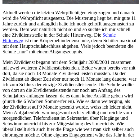
Aktuell werden die letzten Wehrpflichtigen eingezogen und danach
wird die Wehrpflicht ausgesetzt. Die Musterung liegt bei mir gute 11
Jahre zurück und anfänglich hatte ich noch gehofft ausgemustert zu
werden. Dem war natürlich nicht so und so suchte ich mir schnell
eine Zivildienststelle in der Schule Hirtenweg. Die
Schule
Hirtenweg
ist eine Körperbehindertenschule, deren Schüler maximal
mit dem Hauptschulabschluss abgehen. Viele jedoch beendeten die
Schule „nur“ mit einem Abgangszeugnis.
Mein Zivildienst begann mit dem Schuljahr 2000/2001 zusammen
mit zwei weiteren Zivildienstleistenden. Beide waren bereits vor mit
dort, da sie noch 13 Monate Zivildienst leisten mussten. Da der
Zivildienst ab dieser Zeit aber nur noch 11 Monate lang dauerte, war
ich zum Schluss der einzige Zivildienstleistende. Die Schule wollte
von dort an die Zivildienstleistende nur noch am Anfang des
Schuljahres anfangen lassen, da es dann keine Ausfälle geben wird
(durch die 6 Wochen Sommerferien). Wie es dann weiterging, als
der Zivildienst auf 9 Monate gesenkt wurde, weiss ich leider nicht.
Mein Aufgabenfeld war insgesamt recht vielfältig und reichte vom
morgendlichen Telefondienst im Sekretariat, über Klogänge und
Schwimmunterricht bis zur Mitgestaltung des Unterrichts. Wie
überall stellt sich auch hier die Frage wie weit man sich selber auch
einbringen möchte. Ohne eigenes Engagement wäre das Jahr in der