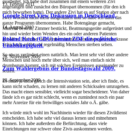
gearbeitet. Ich habe dort zusammen mit einem weiteren Zivi
13. Februar 2011
angefangen und zunächst den Büropart übernommen (für den ich
mich beworben hatte). Der andere Zivi hat es auf Station aber nach
Google Street View Diskussion in Deutschland.
zwei Wochen nicht mehr ausgehalten und so habe ich dann das
ganze Programm übernommen. Habe Botengänge gemacht,
14. August 2010
Material bestellt, Zimmer bestückt, Beatmungsgeräte aufgerüstet und
hin und wieder beim Wenden des ein oder anderen Patienten
Roland Koch (CDU) nimmt ZDF die politische
geholfen. Ich habe viele sterbenskranke Menschen gesehen, krasse
Schicksale erlebt und regelmäßig Menschen sterben sehen.
Unabhängigkeit.
So etwas verändert einen natürlich. Man lernt sehr viel über andere
28. November 2009
Menschen und noch mehr über sich, weil man einfach nicht
drumherum kommt, sich mit solchen Ereignissen auseinander zu
Zum Wahlergebnis der Bundestagswahl 2009.
setzen.
28. September 2009
Es muss ja nicht gleich die Intensivstation sein, aber ich finde, es
kann nicht schaden, zu lernen mit anderen Schicksalen umzugehen.
Das macht einen sensibler, vielleicht sogar bescheidener. Von daher
fände ich es gar nicht schlecht, wenn es zumindest noch ein paar
mehr Anreize für ein freiwilliges soziales Jahr o.Ä. gäbe.
Ich würde mich wohl im Nachhinein wieder für diesen Zivildienst
entscheiden. Ich habe sehr viel daraus lernen und mitnehmen
können. Ich habe außerdem die Befürchtung, dass viele
Einrichtungen nur schwer ohne Zivis auskommen werden.