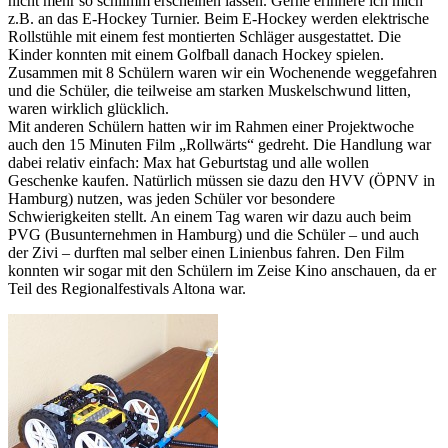
nicht mehr so schlimm erscheinen lassen. Gerne erinnere ich mich
z.B. an das E-Hockey Turnier. Beim E-Hockey werden elektrische
Rollstühle mit einem fest montierten Schläger ausgestattet. Die
Kinder konnten mit einem Golfball danach Hockey spielen.
Zusammen mit 8 Schülern waren wir ein Wochenende weggefahren
und die Schüler, die teilweise am starken Muskelschwund litten,
waren wirklich glücklich.
Mit anderen Schülern hatten wir im Rahmen einer Projektwoche
auch den 15 Minuten Film „Rollwärts“ gedreht. Die Handlung war
dabei relativ einfach: Max hat Geburtstag und alle wollen
Geschenke kaufen. Natürlich müssen sie dazu den HVV (ÖPNV in
Hamburg) nutzen, was jeden Schüler vor besondere
Schwierigkeiten stellt. An einem Tag waren wir dazu auch beim
PVG (Busunternehmen in Hamburg) und die Schüler – und auch
der Zivi – durften mal selber einen Linienbus fahren. Den Film
konnten wir sogar mit den Schülern im Zeise Kino anschauen, da er
Teil des Regionalfestivals Altona war.