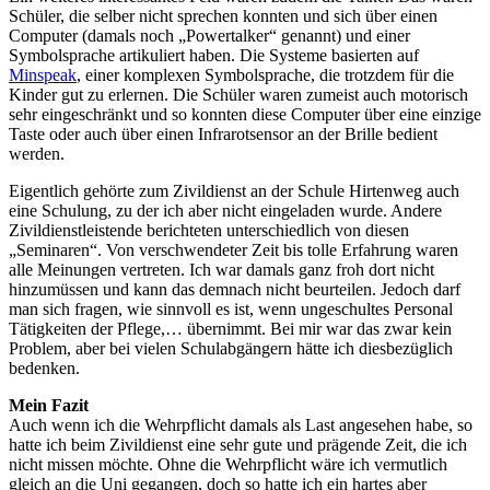
Schüler, die selber nicht sprechen konnten und sich über einen
Computer (damals noch „Powertalker“ genannt) und einer
Symbolsprache artikuliert haben. Die Systeme basierten auf
Minspeak
, einer komplexen Symbolsprache, die trotzdem für die
Kinder gut zu erlernen. Die Schüler waren zumeist auch motorisch
sehr eingeschränkt und so konnten diese Computer über eine einzige
Taste oder auch über einen Infrarotsensor an der Brille bedient
werden.
Eigentlich gehörte zum Zivildienst an der Schule Hirtenweg auch
eine Schulung, zu der ich aber nicht eingeladen wurde. Andere
Zivildienstleistende berichteten unterschiedlich von diesen
„Seminaren“. Von verschwendeter Zeit bis tolle Erfahrung waren
alle Meinungen vertreten. Ich war damals ganz froh dort nicht
hinzumüssen und kann das demnach nicht beurteilen. Jedoch darf
man sich fragen, wie sinnvoll es ist, wenn ungeschultes Personal
Tätigkeiten der Pflege,… übernimmt. Bei mir war das zwar kein
Problem, aber bei vielen Schulabgängern hätte ich diesbezüglich
bedenken.
Mein Fazit
Auch wenn ich die Wehrpflicht damals als Last angesehen habe, so
hatte ich beim Zivildienst eine sehr gute und prägende Zeit, die ich
nicht missen möchte. Ohne die Wehrpflicht wäre ich vermutlich
gleich an die Uni gegangen, doch so hatte ich ein hartes aber