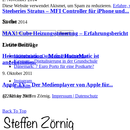
Diese Website verwendet Akismet, um Spam zu reduzieren.
Erfahre,
Steelseries Stratus – MFI Controller für iPhone und...
Suche
22. Juni 2014
MAX! Cube Heizungssteuerung – Erfahrungsbericht
Letzte Beiträge
23. Oktober 2011
Heimautomation – Meine HomeMatic ist
Videotheken – Opfer der Digitalisierung
Keynote – Digitalisierung in der Grundschule
angekommen.
Dänemark: 7 Euro Porto für eine Postkarte?
9. Oktober 2011
Instagram
Apple TV – Der Medienplayer von Apple für...
Linkedin
12. Januar 2011
@2021 by Steffen Zörnig.
Impressum | Datenschutz
Back To Top