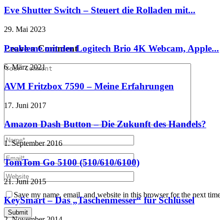
Eve Shutter Switch – Steuert die Rolladen mit...
29. Mai 2023
Probleme mit der Logitech Brio 4K Webcam, Apple...
Leave a Comment
6. März 2021
AVM Fritzbox 7590 – Meine Erfahrungen
17. Juni 2017
Amazon Dash Button – Die Zukunft des Handels?
1. September 2016
TomTom Go 5100 (510/610/6100)
21. Juni 2015
Save my name, email, and website in this browser for the next tim
KeySmart – Das „Taschenmesser“ für Schlüssel
2. November 2014