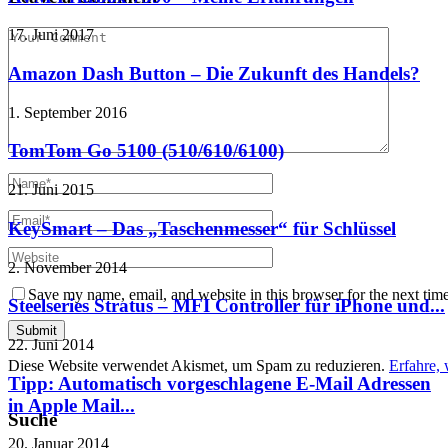
17. Juni 2017
Amazon Dash Button – Die Zukunft des Handels?
1. September 2016
TomTom Go 5100 (510/610/6100)
21. Juni 2015
KeySmart – Das „Taschenmesser“ für Schlüssel
2. November 2014
Save my name, email, and website in this browser for the next tim
Steelseries Stratus – MFI Controller für iPhone und...
22. Juni 2014
Diese Website verwendet Akismet, um Spam zu reduzieren.
Erfahre,
Tipp: Automatisch vorgeschlagene E-Mail Adressen
in Apple Mail...
Suche
20. Januar 2014