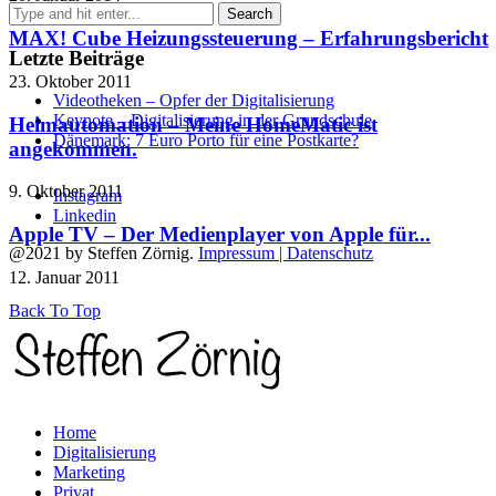
MAX! Cube Heizungssteuerung – Erfahrungsbericht
Letzte Beiträge
23. Oktober 2011
Videotheken – Opfer der Digitalisierung
Keynote – Digitalisierung in der Grundschule
Heimautomation – Meine HomeMatic ist
Dänemark: 7 Euro Porto für eine Postkarte?
angekommen.
9. Oktober 2011
Instagram
Linkedin
Apple TV – Der Medienplayer von Apple für...
@2021 by Steffen Zörnig.
Impressum | Datenschutz
12. Januar 2011
Back To Top
Home
Digitalisierung
Marketing
Privat