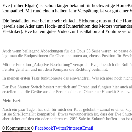
Eve (früher Elgato) ist schon länger bekannt für hochwertige HomeKi
kompatibel. Mit rund einem halben Jahr Verspätung ist vor gut eine
Die Installation war bei mir sehr einfach. Sicherung raus und die Ho
jeweils eine Ader zum Hoch- und Runterfahren des Motors vorhanden is
Elektriker). Eve hat ein gutes Video zur Installation auf Youtube veröff
Auch wenn beiliegend Abdeckungen für die Opus 55 Serie waren, so passte d
legt man die Endpositionen für Oben und unten an, ebenso Position für Besc
Mit der Funktion „Adaptive Beschattung“ verspricht Eve, dass sich die Rolll
Fenster gehalten und mit dem Kompass die Richtung bestimmt.
In meinen ersten Tests funktionierte das einwandfrei. Was ich aber noch nich
Der Eve Shutter Switch basiert natürlich auf Thread und fungiert hier auch
erstellen und die Geräte aus der Ferne bedienen. Ohne eine Homekit Steuerze
Mein Fazit
Nach ein paar Tagen hat sich für mich der Kauf gelohnt – zumal er einen kap
ist sie Siri/HomeKit kompatibel. Etwas verwunderlich ist, dass der Eve Shutte
aber sicher auf den ein oder anderen ca. 20% Sale in Zukunft hoffen – so ist
0 Kommentare
0
Facebook
Twitter
Pinterest
Email