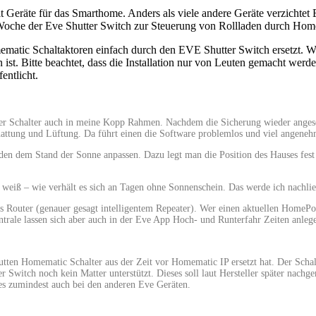
t Geräte für das Smarthome. Anders als viele andere Geräte verzichtet 
r Woche der Eve Shutter Switch zur Steuerung von Rollladen durch Hom
mematic Schaltaktoren einfach durch den EVE Shutter Switch ersetzt. We
t. Bitte beachtet, dass die Installation nur von Leuten gemacht werde
entlicht.
er Schalter auch in meine Kopp Rahmen. Nachdem die Sicherung wieder angesch
hattung und Lüftung. Da führt einen die Software problemlos und viel angene
äden dem Stand der Sonne anpassen. Dazu legt man die Position des Hauses fest
t weiß – wie verhält es sich an Tagen ohne Sonnenschein. Das werde ich nachlie
 als Router (genauer gesagt intelligentem Repeater). Wer einen aktuellen Hom
ntrale lassen sich aber auch in der Eve App Hoch- und Runterfahr Zeiten anleg
utten Homematic Schalter aus der Zeit vor Homematic IP ersetzt hat. Der Scha
r Switch noch kein Matter unterstützt. Dieses soll laut Hersteller später nachge
 es zumindest auch bei den anderen Eve Geräten.