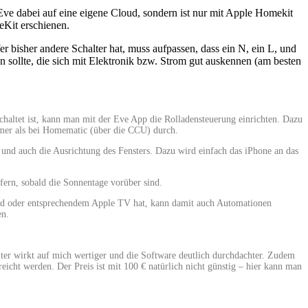
Eve dabei auf eine eigene Cloud, sondern ist nur mit Apple Homekit
eKit erschienen.
r bisher andere Schalter hat, muss aufpassen, dass ein N, ein L, und
n sollte, die sich mit Elektronik bzw. Strom gut auskennen (am besten
altet ist, kann man mit der Eve App die Rolladensteuerung einrichten. Dazu
hmer als bei Homematic (über die CCU) durch.
 und auch die Ausrichtung des Fensters. Dazu wird einfach das iPhone an das
fern, sobald die Sonnentage vorüber sind.
ePod oder entsprechendem Apple TV hat, kann damit auch Automationen
en.
lter wirkt auf mich wertiger und die Software deutlich durchdachter. Zudem
reicht werden. Der Preis ist mit 100 € natürlich nicht günstig – hier kann man