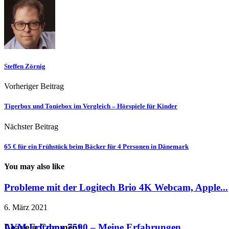
Steffen Zörnig
Vorheriger Beitrag
Tigerbox und Toniebox im Vergleich – Hörspiele für Kinder
Nächster Beitrag
65 € für ein Frühstück beim Bäcker für 4 Personen in Dänemark
You may also like
Probleme mit der Logitech Brio 4K Webcam, Apple...
6. März 2021
AVM Fritzbox 7590 – Meine Erfahrungen
Leave a Comment