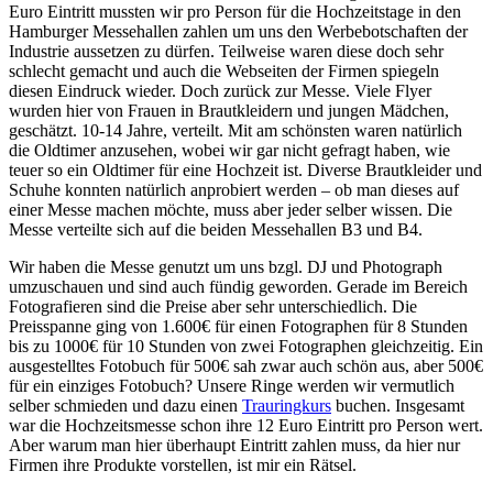
Euro Eintritt mussten wir pro Person für die Hochzeitstage in den
Hamburger Messehallen zahlen um uns den Werbebotschaften der
Industrie aussetzen zu dürfen. Teilweise waren diese doch sehr
schlecht gemacht und auch die Webseiten der Firmen spiegeln
diesen Eindruck wieder. Doch zurück zur Messe. Viele Flyer
wurden hier von Frauen in Brautkleidern und jungen Mädchen,
geschätzt. 10-14 Jahre, verteilt. Mit am schönsten waren natürlich
die Oldtimer anzusehen, wobei wir gar nicht gefragt haben, wie
teuer so ein Oldtimer für eine Hochzeit ist. Diverse Brautkleider und
Schuhe konnten natürlich anprobiert werden – ob man dieses auf
einer Messe machen möchte, muss aber jeder selber wissen. Die
Messe verteilte sich auf die beiden Messehallen B3 und B4.
Wir haben die Messe genutzt um uns bzgl. DJ und Photograph
umzuschauen und sind auch fündig geworden. Gerade im Bereich
Fotografieren sind die Preise aber sehr unterschiedlich. Die
Preisspanne ging von 1.600€ für einen Fotographen für 8 Stunden
bis zu 1000€ für 10 Stunden von zwei Fotographen gleichzeitig. Ein
ausgestelltes Fotobuch für 500€ sah zwar auch schön aus, aber 500€
für ein einziges Fotobuch? Unsere Ringe werden wir vermutlich
selber schmieden und dazu einen
Trauringkurs
buchen. Insgesamt
war die Hochzeitsmesse schon ihre 12 Euro Eintritt pro Person wert.
Aber warum man hier überhaupt Eintritt zahlen muss, da hier nur
Firmen ihre Produkte vorstellen, ist mir ein Rätsel.