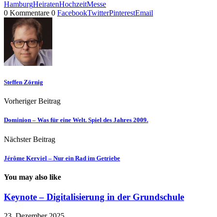
Hamburg
Heiraten
Hochzeit
Messe
0 Kommentare
0
Facebook
Twitter
Pinterest
Email
Steffen Zörnig
Vorheriger Beitrag
Dominion – Was für eine Welt. Spiel des Jahres 2009.
Nächster Beitrag
Jérôme Kerviel – Nur ein Rad im Getriebe
You may also like
Keynote – Digitalisierung in der Grundschule
23. Dezember 2025