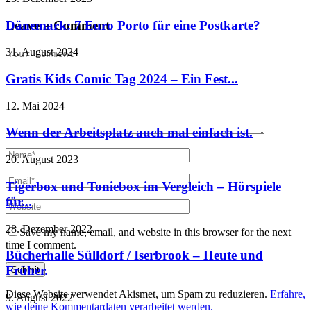
Dänemark: 7 Euro Porto für eine Postkarte?
Leave a Comment
31. August 2024
Gratis Kids Comic Tag 2024 – Ein Fest...
12. Mai 2024
Wenn der Arbeitsplatz auch mal einfach ist.
20. August 2023
Tigerbox und Toniebox im Vergleich – Hörspiele
für...
28. Dezember 2022
Save my name, email, and website in this browser for the next
time I comment.
Bücherhalle Sülldorf / Iserbrook – Heute und
Früher.
Diese Website verwendet Akismet, um Spam zu reduzieren.
Erfahre,
9. August 2022
wie deine Kommentardaten verarbeitet werden.