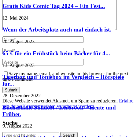
Gratis Kids Comic Tag 2024 – Ein Fest...
12. Mai 2024
Wenn der Arbeitsplatz auch mal einfach ist.
20. August 2023
65 € für ein Frühstück beim Bäcker für 4...
13. August 2023
Save my name, email, and website in this browser for the next
Tigerbox und Toniebox im Vergleich – Hörspiele
time I comment.
für...
28. Dezember 2022
Diese Website verwendet Akismet, um Spam zu reduzieren.
Erfahre,
wie deine Kommentardaten verarbeitet werden.
Bücherhalle Sülldorf / Iserbrook – Heute und
Früher.
Suche
9. August 2022