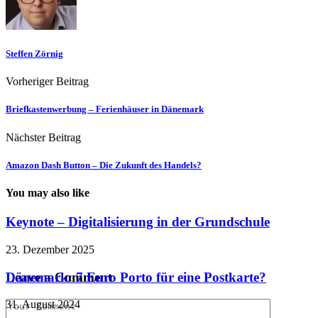
Steffen Zörnig
Vorheriger Beitrag
Briefkastenwerbung – Ferienhäuser in Dänemark
Nächster Beitrag
Amazon Dash Button – Die Zukunft des Handels?
You may also like
Keynote – Digitalisierung in der Grundschule
23. Dezember 2025
Dänemark: 7 Euro Porto für eine Postkarte?
Leave a Comment
31. August 2024