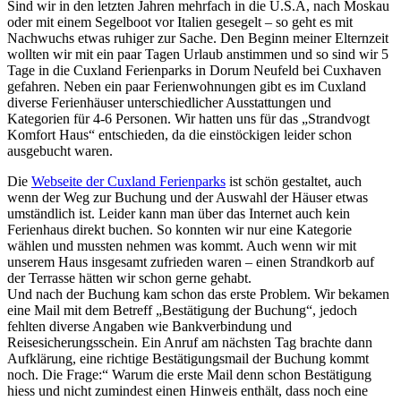
Sind wir in den letzten Jahren mehrfach in die U.S.A, nach Moskau
oder mit einem Segelboot vor Italien gesegelt – so geht es mit
Nachwuchs etwas ruhiger zur Sache. Den Beginn meiner Elternzeit
wollten wir mit ein paar Tagen Urlaub anstimmen und so sind wir 5
Tage in die Cuxland Ferienparks in Dorum Neufeld bei Cuxhaven
gefahren. Neben ein paar Ferienwohnungen gibt es im Cuxland
diverse Ferienhäuser unterschiedlicher Ausstattungen und
Kategorien für 4-6 Personen. Wir hatten uns für das „Strandvogt
Komfort Haus“ entschieden, da die einstöckigen leider schon
ausgebucht waren.
Die
Webseite der Cuxland Ferienparks
ist schön gestaltet, auch
wenn der Weg zur Buchung und der Auswahl der Häuser etwas
umständlich ist. Leider kann man über das Internet auch kein
Ferienhaus direkt buchen. So konnten wir nur eine Kategorie
wählen und mussten nehmen was kommt. Auch wenn wir mit
unserem Haus insgesamt zufrieden waren – einen Strandkorb auf
der Terrasse hätten wir schon gerne gehabt.
Und nach der Buchung kam schon das erste Problem. Wir bekamen
eine Mail mit dem Betreff „Bestätigung der Buchung“, jedoch
fehlten diverse Angaben wie Bankverbindung und
Reisesicherungsschein. Ein Anruf am nächsten Tag brachte dann
Aufklärung, eine richtige Bestätigungsmail der Buchung kommt
noch. Die Frage:“ Warum die erste Mail denn schon Bestätigung
hiess und nicht zumindest einen Hinweis enthält, dass noch eine