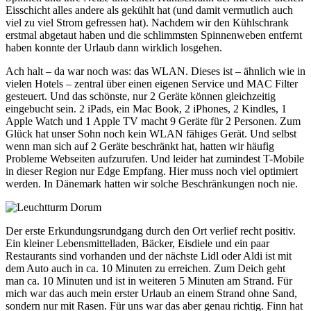
Eisschicht alles andere als gekühlt hat (und damit vermutlich auch
viel zu viel Strom gefressen hat). Nachdem wir den Kühlschrank
erstmal abgetaut haben und die schlimmsten Spinnenweben entfernt
haben konnte der Urlaub dann wirklich losgehen.
Ach halt – da war noch was: das WLAN. Dieses ist – ähnlich wie in
vielen Hotels – zentral über einen eigenen Service und MAC Filter
gesteuert. Und das schönste, nur 2 Geräte können gleichzeitig
eingebucht sein. 2 iPads, ein Mac Book, 2 iPhones, 2 Kindles, 1
Apple Watch und 1 Apple TV macht 9 Geräte für 2 Personen. Zum
Glück hat unser Sohn noch kein WLAN fähiges Gerät. Und selbst
wenn man sich auf 2 Geräte beschränkt hat, hatten wir häufig
Probleme Webseiten aufzurufen. Und leider hat zumindest T-Mobile
in dieser Region nur Edge Empfang. Hier muss noch viel optimiert
werden. In Dänemark hatten wir solche Beschränkungen noch nie.
Der erste Erkundungsrundgang durch den Ort verlief recht positiv.
Ein kleiner Lebensmittelladen, Bäcker, Eisdiele und ein paar
Restaurants sind vorhanden und der nächste Lidl oder Aldi ist mit
dem Auto auch in ca. 10 Minuten zu erreichen. Zum Deich geht
man ca. 10 Minuten und ist in weiteren 5 Minuten am Strand. Für
mich war das auch mein erster Urlaub an einem Strand ohne Sand,
sondern nur mit Rasen. Für uns war das aber genau richtig. Finn hat