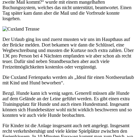
zweite Mail kommt?“ wurde mit einem mangelhaften
Buchungssystem, welches das nicht unterstützt, beantwortet. Einen
Tag später kam dann aber die Mail und die Vorfreude konnte
losgehen.
Der Urlaub ging los und zuerst mussten wir uns im Haupthaus auf
der Brücke melden. Dort bekamen wir dann die Schlüssel, eine
Wegbeschreibung und mussten die Kurtaxe noch extra zahlen. Über
13€ pro Person bei 4 Nächsten empfanden wir aber schon als recht
teuer. Dafür sind neben Strandbesuchen aber auch viele
Freizeitmöglichkeiten kostenlos oder vergünstigt.
Die Cuxland Ferienparks werden als „Ideal für einen Nordseeurlaub
mit Kind und Hund beworben“.
Bezgl. Hunde kann ich wenig sagen. Generell müssen alle Hunde
auf dem Gelände an der Leine geführt werden. Es gibt einen extra
Trainingsplatz für Hunde und auch einen Hundestrand. Insgesamt
können sich Hundebesitzer wohl nicht wirklich beschweren und so
konnten wir auch viele Hunde beobachten.
Für Kinder ist die Anlage insgesamt auch nett angelegt. Insgesamt
recht verkehrsberuhigt und viele kleine Spielplätze zwischen den
Ferienhäusern. In 10 Minuten Fussweg kommt man zum Deich, wo