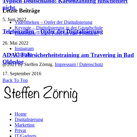
Typisch Deutschland: Kartenzahlung funktioniert
nicht.
Letzte Beiträge
5. Juni 2022
Videotheken – Opfer der Digitalisierung
Keynote – Digitalisierung in der Grundschule
Telefonzellen – Opfer der Digitalisierung
Dänemark: 7 Euro Porto für eine Postkarte?
26. Mai 2022
Instagram
Linkedin
ADAC Fahrsicherheitstraining am Travering in Bad
Oldesloe
@2021 by Steffen Zörnig.
Impressum | Datenschutz
17. September 2016
Back To Top
Home
Digitalisierung
Marketing
Privat
IT/Gadgets