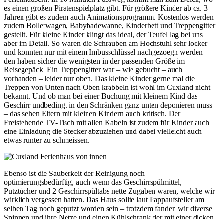
es einen großen Piratenspielplatz gibt. Für größere Kinder ab ca. 3
Jahren gibt es zudem auch Animationsprogramm. Kostenlos werden
zudem Bollerwagen, Babybadewanne, Kinderbett und Treppengitter
gestellt. Für kleine Kinder klingt das ideal, der Teufel lag bei uns
aber im Detail. So waren die Schrauben am Hochstuhl sehr locker
und konnten nur mit einem Imbusschlüssel nachgezoegn werden –
den haben sicher die wenigsten in der passenden Größe im
Reisegepäck. Ein Treppengitter war – wie gebucht – auch
vorhanden – leider nur oben. Das kleine Kinder gerne mal die
Treppen von Unten nach Oben krabbeln ist wohl im Cuxland nicht
bekannt. Und ob man bei einer Buchung mit kleinem Kind das
Geschirr undbedingt in den Schränken ganz unten deponieren muss
– das sehen Eltern mit kleinen Kindern auch kritisch. Der
Freistehende TV-Tisch mit allen Kabeln ist zudem für Kinder auch
eine Einladung die Stecker abzuziehen und dabei vielleicht auch
etwas runter zu schmeissen.
Ebenso ist die Sauberkeit der Reinigung noch
optimierungsbedürftig, auch wenn das Geschirrspülmittel,
Putztücher und 2 Geschirrspültabs nette Zugaben waren, welche wir
wirklich vergessen hatten. Das Haus sollte laut Pappaufsteller am
selben Tag noch geputzt worden sein – trotzdem fanden wir diverse
Spinnen und ihre Netze und einen Kühlschrank der mit einer dicken