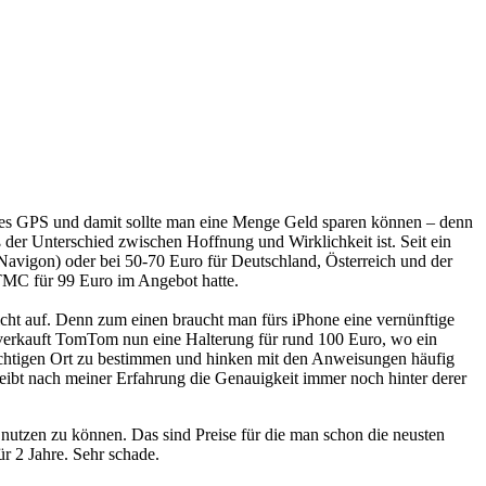
utes GPS und damit sollte man eine Menge Geld sparen können – denn
 der Unterschied zwischen Hoffnung und Wirklichkeit ist. Seit ein
avigon) oder bei 50-70 Euro für Deutschland, Österreich und der
TMC für 99 Euro im Angebot hatte.
icht auf. Denn zum einen braucht man fürs iPhone eine vernünftige
o verkauft TomTom nun eine Halterung für rund 100 Euro, wo ein
ichtigen Ort zu bestimmen und hinken mit den Anweisungen häufig
eibt nach meiner Erfahrung die Genauigkeit immer noch hinter derer
utzen zu können. Das sind Preise für die man schon die neusten
r 2 Jahre. Sehr schade.