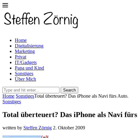
Home
Digitalisierung
Marketing
Privat
IT/Gadgets
Papa und Kind
Sonstiges
Über Mich
Search
Home
Sonstiges
Total überteuert? Das iPhone als Navi fürs Auto.
Sonstiges
Total überteuert? Das iPhone als Navi fürs
written by
Steffen Zörnig
2. Oktober 2009