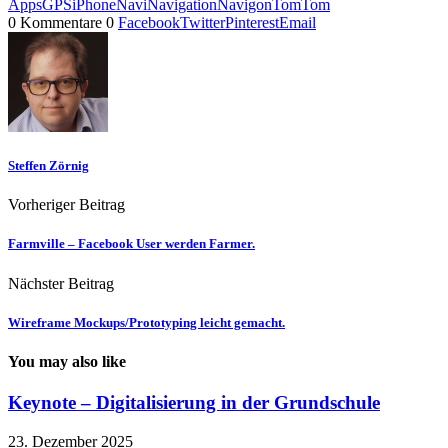
Apps
GPS
iPhone
Navi
Navigation
Navigon
TomTom
0 Kommentare
0
Facebook
Twitter
Pinterest
Email
Steffen Zörnig
Vorheriger Beitrag
Farmville – Facebook User werden Farmer.
Nächster Beitrag
Wireframe Mockups/Prototyping leicht gemacht.
You may also like
Keynote – Digitalisierung in der Grundschule
23. Dezember 2025