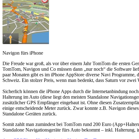
Navigon fürs iPhone
Die Freude war groß, als vor über einem Jahr TomTom die ersten Ger
TomTom, Navigon und Co müssen dann „nur noch“ die Software liefern.
paar Monaten gibt es im iPhone AppStore diverse Navi Programme, do
Schweiz. Ein stolzer Preis, wenn man bedenkt, dass Saturn vor zwe
Sicherlich können die iPhone Apps durch die Internetanbindung noch 
Halterung im Auto (diese liegt den meisten Standalone Navigationsg
zusätzlicher GPS Empfänger eingebaut ist. Ohne diesen Zusatzempfä
einige entscheidende Meter zurück. Zwar konnte z.B. Navigon dieses 
Standalone Geräten zurück.
Somit zahlt man zumindest bei TomTom rund 200 Euro (App+Halterung)
Standalone Navigationsgeräte fürs Auto bekommt – inkl. Halterung, i