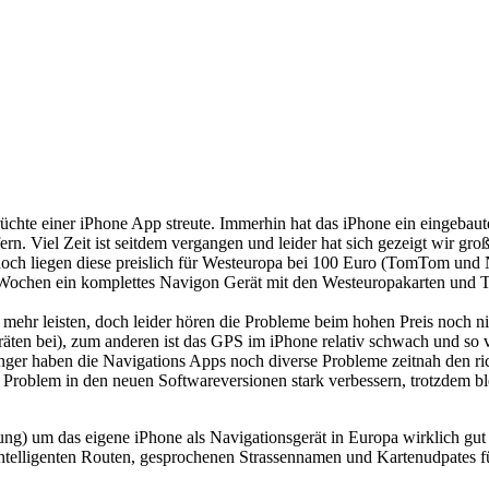
üchte einer iPhone App streute. Immerhin hat das iPhone ein eingeba
 Viel Zeit ist seitdem vergangen und leider hat sich gezeigt wir groß
ch liegen diese preislich für Westeuropa bei 100 Euro (TomTom und N
i Wochen ein komplettes Navigon Gerät mit den Westeuropakarten und 
mehr leisten, doch leider hören die Probleme beim hohen Preis noch n
eräten bei), zum anderen ist das GPS im iPhone relativ schwach und s
nger haben die Navigations Apps noch diverse Probleme zeitnah den r
Problem in den neuen Softwareversionen stark verbessern, trotzdem bl
 um das eigene iPhone als Navigationsgerät in Europa wirklich gut n
ntelligenten Routen, gesprochenen Strassennamen und Kartenudpates fü