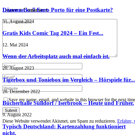
Dänemark: 7 Euro Porto für eine Postkarte?
Leave a Comment
31. August 2024
Gratis Kids Comic Tag 2024 – Ein Fest...
12. Mai 2024
Wenn der Arbeitsplatz auch mal einfach ist.
20. August 2023
Tigerbox und Toniebox im Vergleich – Hörspiele für...
28. Dezember 2022
Save my name, email, and website in this browser for the next tim
Bücherhalle Sülldorf / Iserbrook – Heute und Früher.
9. August 2022
Diese Website verwendet Akismet, um Spam zu reduzieren.
Erfahre,
Typisch Deutschland: Kartenzahlung funktioniert
nicht.