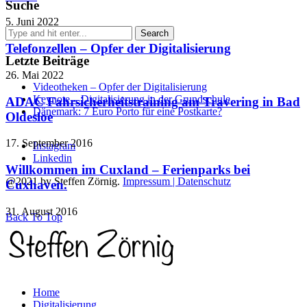
Suche
5. Juni 2022
Telefonzellen – Opfer der Digitalisierung
Letzte Beiträge
26. Mai 2022
Videotheken – Opfer der Digitalisierung
Keynote – Digitalisierung in der Grundschule
ADAC Fahrsicherheitstraining am Travering in Bad
Dänemark: 7 Euro Porto für eine Postkarte?
Oldesloe
17. September 2016
Instagram
Linkedin
Willkommen im Cuxland – Ferienparks bei
@2021 by Steffen Zörnig.
Impressum | Datenschutz
Cuxhaven.
31. August 2016
Back To Top
Home
Digitalisierung