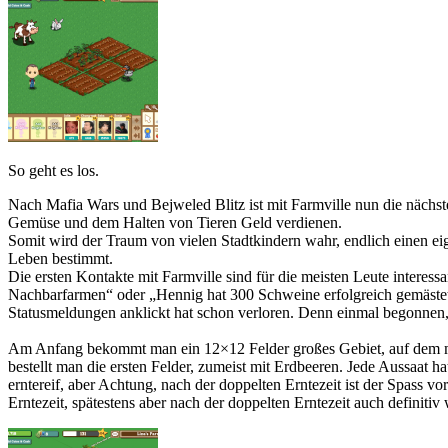
So geht es los.
Nach Mafia Wars und Bejweled Blitz ist mit Farmville nun die nächs
Gemüse und dem Halten von Tieren Geld verdienen.
Somit wird der Traum von vielen Stadtkindern wahr, endlich einen ei
Leben bestimmt.
Die ersten Kontakte mit Farmville sind für die meisten Leute interess
Nachbarfarmen“ oder „Hennig hat 300 Schweine erfolgreich gemästet“ 
Statusmeldungen anklickt hat schon verloren. Denn einmal begonnen, 
Am Anfang bekommt man ein 12×12 Felder großes Gebiet, auf dem ma
bestellt man die ersten Felder, zumeist mit Erdbeeren. Jede Aussaat 
erntereif, aber Achtung, nach der doppelten Erntezeit ist der Spass 
Erntezeit, spätestens aber nach der doppelten Erntezeit auch definiti