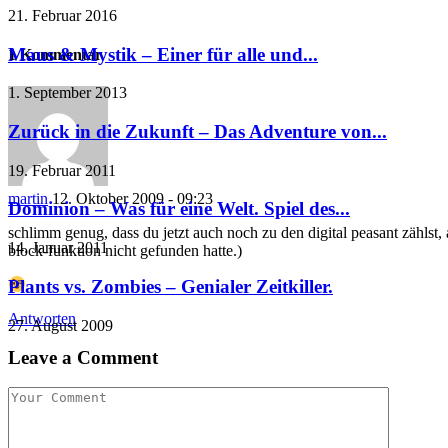
21. Februar 2016
Maus & Mystik – Einer für alle und...
1 Kommentar
1. September 2013
Zurück in die Zukunft – Das Adventure von...
19. Februar 2011
martin
12. Oktober 2009 - 09:23
Dominion – Was für eine Welt. Spiel des...
schlimm genug, dass du jetzt auch noch zu den digital peasant zählst,
14. Januar 2011
block-funktion nicht gefunden hatte.)
Plants vs. Zombies – Genialer Zeitkiller.
Antworten
27. August 2009
Leave a Comment