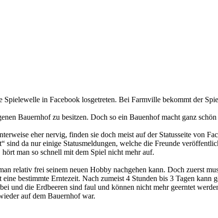
te Spielewelle in Facebook losgetreten. Bei Farmville bekommt der Spi
genen Bauernhof zu besitzen. Doch so ein Bauenhof macht ganz schön Ar
anterweise eher nervig, finden sie doch meist auf der Statusseite von F
sind da nur einige Statusmeldungen, welche die Freunde veröffentliche
hört man so schnell mit dem Spiel nicht mehr auf.
n relativ frei seinem neuen Hobby nachgehen kann. Doch zuerst muss 
hat eine bestimmte Erntezeit. Nach zumeist 4 Stunden bis 3 Tagen kann
vorbei und die Erdbeeren sind faul und können nicht mehr geerntet werd
v wieder auf dem Bauernhof war.