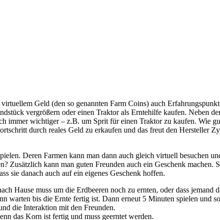
rtuellem Geld (den so genannten Farm Coins) auch Erfahrungspunkte,
stück vergrößern oder einen Traktor als Erntehilfe kaufen. Neben de
och immer wichtiger – z.B. um Sprit für einen Traktor zu kaufen. Wie g
ortschritt durch reales Geld zu erkaufen und das freut den Hersteller 
ielen. Deren Farmen kann man dann auch gleich virtuell besuchen un
haben? Zusätzlich kann man guten Freunden auch ein Geschenk mache
ass sie danach auch auf ein eigenes Geschenk hoffen.
 nach Hause muss um die Erdbeeren noch zu ernten, oder dass jemand da
dann warten bis die Ernte fertig ist. Dann erneut 5 Minuten spielen u
 und die Interaktion mit den Freunden.
enn das Korn ist fertig und muss geerntet werden.