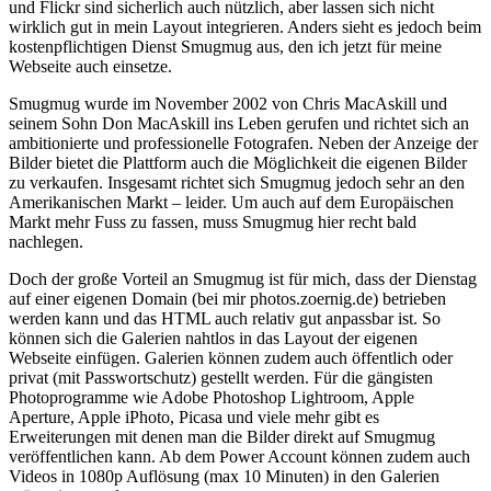
und Flickr sind sicherlich auch nützlich, aber lassen sich nicht
wirklich gut in mein Layout integrieren. Anders sieht es jedoch beim
kostenpflichtigen Dienst Smugmug aus, den ich jetzt für meine
Webseite auch einsetze.
Smugmug wurde im November 2002 von Chris MacAskill und
seinem Sohn Don MacAskill ins Leben gerufen und richtet sich an
ambitionierte und professionelle Fotografen. Neben der Anzeige der
Bilder bietet die Plattform auch die Möglichkeit die eigenen Bilder
zu verkaufen. Insgesamt richtet sich Smugmug jedoch sehr an den
Amerikanischen Markt – leider. Um auch auf dem Europäischen
Markt mehr Fuss zu fassen, muss Smugmug hier recht bald
nachlegen.
Doch der große Vorteil an Smugmug ist für mich, dass der Dienstag
auf einer eigenen Domain (bei mir photos.zoernig.de) betrieben
werden kann und das HTML auch relativ gut anpassbar ist. So
können sich die Galerien nahtlos in das Layout der eigenen
Webseite einfügen. Galerien können zudem auch öffentlich oder
privat (mit Passwortschutz) gestellt werden. Für die gängisten
Photoprogramme wie Adobe Photoshop Lightroom, Apple
Aperture, Apple iPhoto, Picasa und viele mehr gibt es
Erweiterungen mit denen man die Bilder direkt auf Smugmug
veröffentlichen kann. Ab dem Power Account können zudem auch
Videos in 1080p Auflösung (max 10 Minuten) in den Galerien