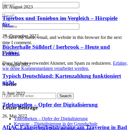
20. August 2023
Tigerbox und Toniebox im Vergleich – Hörspiele
für...
28. Dezember 2022
Save my name, email, and website in this browser for the next
time I comment.
Bücherhalle Sülldorf / Iserbrook – Heute und
Früher.
Diese Website verwendet Akismet, um Spam zu reduzieren.
Erfahre,
9. August 2022
wie deine Kommentardaten verarbeitet werden.
Typisch Deutschland: Kartenzahlung funktioniert
nicht.
Suche
5. Juni 2022
Telefonzellen – Opfer der Digitalisierung
Letzte Beiträge
26. Mai 2022
Videotheken – Opfer der Digitalisierung
Keynote – Digitalisierung in der Grundschule
ADAC Fahrsicherheitstraining am Travering in Bad
Dänemark: 7 Euro Porto für eine Postkarte?