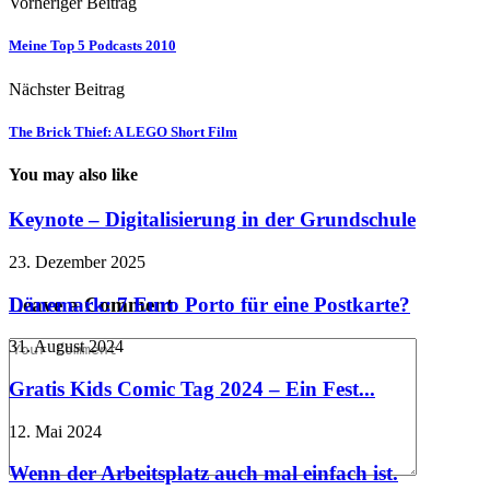
Vorheriger Beitrag
Meine Top 5 Podcasts 2010
Nächster Beitrag
The Brick Thief: A LEGO Short Film
You may also like
Keynote – Digitalisierung in der Grundschule
23. Dezember 2025
Dänemark: 7 Euro Porto für eine Postkarte?
Leave a Comment
31. August 2024
Gratis Kids Comic Tag 2024 – Ein Fest...
12. Mai 2024
Wenn der Arbeitsplatz auch mal einfach ist.