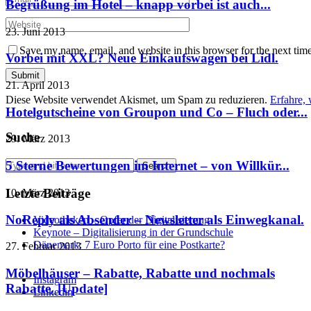
Begrüßung im Hotel – knapp vorbei ist auch...
23. Juni 2013
Save my name, email, and website in this browser for the next tim
Vorbei mit XXL? Neue Einkaufswagen bei Lidl.
21. April 2013
Diese Website verwendet Akismet, um Spam zu reduzieren.
Erfahre,
Hotelgutscheine von Groupon und Co – Fluch oder...
Suche
29. März 2013
5 Sterne Bewertungen im Internet – von Willkür...
Letzte Beiträge
10. März 2013
NoReply als Absender – Newsletter als Einwegkanal.
Videotheken – Opfer der Digitalisierung
Keynote – Digitalisierung in der Grundschule
Dänemark: 7 Euro Porto für eine Postkarte?
27. Februar 2013
Möbelhäuser – Rabatte, Rabatte und nochmals
Instagram
Rabatte. [Update]
Linkedin