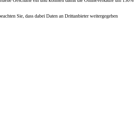
irtuelle Geschäfte ein und konnten damit die Onlineverkäufe um 130%
 beachten Sie, dass dabei Daten an Drittanbieter weitergegeben