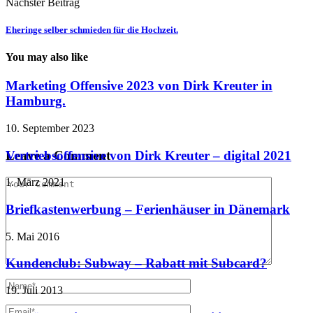
Nächster Beitrag
Eheringe selber schmieden für die Hochzeit.
You may also like
Marketing Offensive 2023 von Dirk Kreuter in
Hamburg.
10. September 2023
Vertriebsoffensive von Dirk Kreuter – digital 2021
Leave a Comment
1. März 2021
Briefkastenwerbung – Ferienhäuser in Dänemark
5. Mai 2016
Kundenclub: Subway – Rabatt mit Subcard?
19. Juli 2013