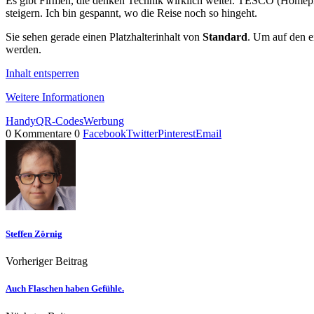
Es gibt Firmen, die denken Technik wirklich weiter. TESCO (Homeplu
steigern. Ich bin gespannt, wo die Reise noch so hingeht.
Sie sehen gerade einen Platzhalterinhalt von
Standard
. Um auf den ei
werden.
Inhalt entsperren
Weitere Informationen
Handy
QR-Codes
Werbung
0 Kommentare
0
Facebook
Twitter
Pinterest
Email
Steffen Zörnig
Vorheriger Beitrag
Auch Flaschen haben Gefühle.