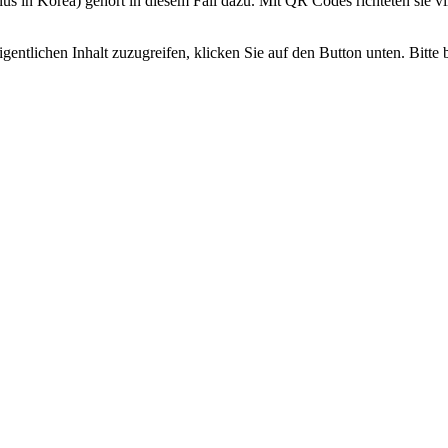
s in Korea) gehört in diesem Fall dazu. Mit QR Codes richteten sie v
gentlichen Inhalt zuzugreifen, klicken Sie auf den Button unten. Bitte