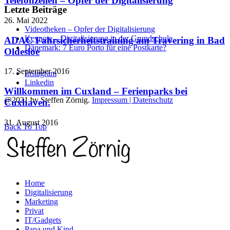
Telefonzellen – Opfer der Digitalisierung
Letzte Beiträge
26. Mai 2022
Videotheken – Opfer der Digitalisierung
Keynote – Digitalisierung in der Grundschule
ADAC Fahrsicherheitstraining am Travering in Bad
Dänemark: 7 Euro Porto für eine Postkarte?
Oldesloe
17. September 2016
Instagram
Linkedin
Willkommen im Cuxland – Ferienparks bei
@2021 by Steffen Zörnig.
Impressum | Datenschutz
Cuxhaven.
31. August 2016
Back To Top
Home
Digitalisierung
Marketing
Privat
IT/Gadgets
Papa und Kind