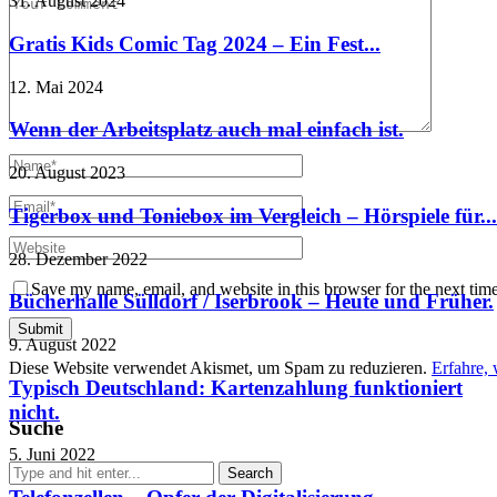
31. August 2024
Gratis Kids Comic Tag 2024 – Ein Fest...
12. Mai 2024
Wenn der Arbeitsplatz auch mal einfach ist.
20. August 2023
Tigerbox und Toniebox im Vergleich – Hörspiele für...
28. Dezember 2022
Save my name, email, and website in this browser for the next tim
Bücherhalle Sülldorf / Iserbrook – Heute und Früher.
9. August 2022
Diese Website verwendet Akismet, um Spam zu reduzieren.
Erfahre,
Typisch Deutschland: Kartenzahlung funktioniert
nicht.
Suche
5. Juni 2022