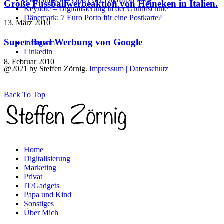
Große Fussballwerbeaktion von Heineken in Italien.
Keynote – Digitalisierung in der Grundschule
Dänemark: 7 Euro Porto für eine Postkarte?
13. März 2010
Super Bowl Werbung von Google
Instagram
Linkedin
8. Februar 2010
@2021 by Steffen Zörnig.
Impressum | Datenschutz
Back To Top
Home
Digitalisierung
Marketing
Privat
IT/Gadgets
Papa und Kind
Sonstiges
Über Mich