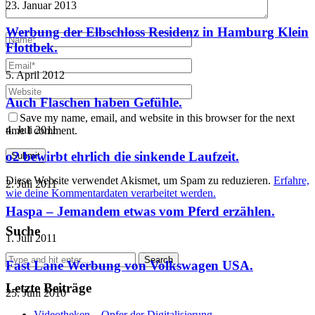
23. Januar 2013
Werbung der Elbschloss Residenz in Hamburg Klein
Flottbek.
5. April 2012
Auch Flaschen haben Gefühle.
Save my name, email, and website in this browser for the next
4. Juli 2011
time I comment.
o2 bewirbt ehrlich die sinkende Laufzeit.
Diese Website verwendet Akismet, um Spam zu reduzieren.
Erfahre,
2. Juli 2011
wie deine Kommentardaten verarbeitet werden.
Haspa – Jemandem etwas vom Pferd erzählen.
Suche
1. Juli 2011
Fast Lane Werbung von Volkswagen USA.
Letzte Beiträge
25. Juni 2010
Videotheken – Opfer der Digitalisierung