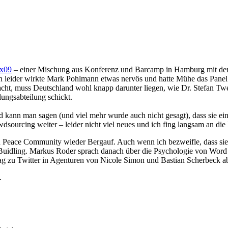
x09
– einer Mischung aus Konferenz und Barcamp in Hamburg mit de
och leider wirkte Mark Pohlmann etwas nervös und hatte Mühe das Pa
ht, muss Deutschland wohl knapp darunter liegen, wie Dr. Stefan Twer
ungsabteilung schickt.
ann man sagen (und viel mehr wurde auch nicht gesagt), dass sie eine 
sourcing weiter – leider nicht viel neues und ich fing langsam an die
Peace Community wieder Bergauf. Auch wenn ich bezweifle, dass sie 
y Buidling. Markus Roder sprach danach über die Psychologie von Wo
rag zu Twitter in Agenturen von Nicole Simon und Bastian Scherbeck a
.