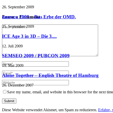
26. September 2009
dmexco 2009 – Das Erbe der OMD.
Leave a Comment
25. September 2009
ICE Age 3 in 3D – Die 3....
12. Juli 2009
SEMSEO 2009 / PUBCON 2009
19. Mai 2009
Alone Together – English Theatre of Hamburg
26. Dezember 2007
Save my name, email, and website in this browser for the next tim
Diese Website verwendet Akismet, um Spam zu reduzieren.
Erfahre,