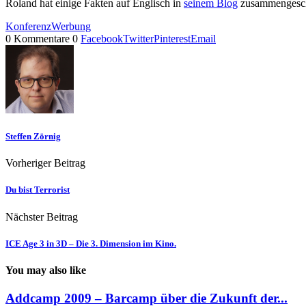
Roland hat einige Fakten auf Englisch in
seinem Blog
zusammengesch
Konferenz
Werbung
0 Kommentare
0
Facebook
Twitter
Pinterest
Email
Steffen Zörnig
Vorheriger Beitrag
Du bist Terrorist
Nächster Beitrag
ICE Age 3 in 3D – Die 3. Dimension im Kino.
You may also like
Addcamp 2009 – Barcamp über die Zukunft der...