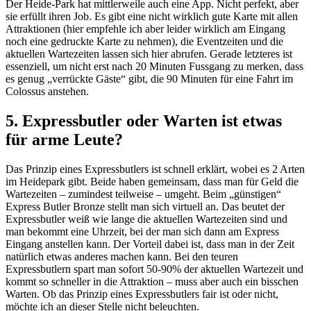
Der Heide-Park hat mittlerweile auch eine App. Nicht perfekt, aber
sie erfüllt ihren Job. Es gibt eine nicht wirklich gute Karte mit allen
Attraktionen (hier empfehle ich aber leider wirklich am Eingang
noch eine gedruckte Karte zu nehmen), die Eventzeiten und die
aktuellen Wartezeiten lassen sich hier abrufen. Gerade letzteres ist
essenziell, um nicht erst nach 20 Minuten Fussgang zu merken, dass
es genug „verrückte Gäste“ gibt, die 90 Minuten für eine Fahrt im
Colossus anstehen.
5. Expressbutler oder Warten ist etwas
für arme Leute?
Das Prinzip eines Expressbutlers ist schnell erklärt, wobei es 2 Arten
im Heidepark gibt. Beide haben gemeinsam, dass man für Geld die
Wartezeiten – zumindest teilweise – umgeht. Beim „günstigen“
Express Butler Bronze stellt man sich virtuell an. Das beutet der
Expressbutler weiß wie lange die aktuellen Wartezeiten sind und
man bekommt eine Uhrzeit, bei der man sich dann am Express
Eingang anstellen kann. Der Vorteil dabei ist, dass man in der Zeit
natürlich etwas anderes machen kann. Bei den teuren
Expressbutlern spart man sofort 50-90% der aktuellen Wartezeit und
kommt so schneller in die Attraktion – muss aber auch ein bisschen
Warten. Ob das Prinzip eines Expressbutlers fair ist oder nicht,
möchte ich an dieser Stelle nicht beleuchten.