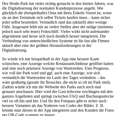
Der Heide-Park hat vieles richtig gemacht in den letzten Jahren, was
die Digitalisierung der normalen Kundenprozesse angeht. Wie
glücklich die (beispielhafte) Oma mit ihren Enkeln Vorort ist, wenn
sie an den Terminals sich selbst Tickets kaufen muss – kann sicher
jeder selbst beurteilen: Vermutlich sind das (aktuell) aber wenige
Fälle. Insgesamt fehlt mir an vielen Stellen aber der nötige (meistens
jedoch auch sehr teure) Feinschliff. Vieles wirkt nicht aufeinander
abgestimmt und liesse sich noch deutlich besser integrieren. Die
Verbindung von unterschiedlichen Systeme ist für fast alle Firmen
aktuell aber eine der größten Herausforderungen in der
Digitalisierung.
So würde ich mir beispielhaft in der App eine bessere Karte
wünschen, eine Anzeige welche Restaurants/Imbisse geöffnet haben
und eine noch präzisere Anzeige von Wartezeiten. Eine Prognose,
wie voll der Park wird und ggf. auch eine Anzeige, wie sich
vermutlich die Wartezeiten im Laufe des Tages verändern – das
wäre großartig (gerade für Besucher, die nicht so oft im Park sind).
Zudem würde ich mir die Webseite des Parks auch noch mal
genauer anschauen. Hier wird der Gast teilweise erschlagen mit den
ganzen Angeboten und springt zwischen FAQ und Buchungsstrecke
viel zu oft hin und her. Und für den Fotopass gibt es sicher auch
bessere Varianten als das Notieren von Codes der Bilder. Z. B.
könnte man diesen in der App integrieren und den Kunden die Fotos
per QR-Code scannen zu lassen.