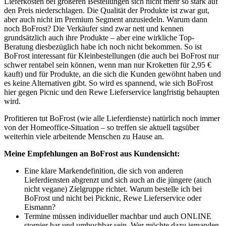
Lieferkosten bei größeren Bestellungen sich nicht mehr so stark auf
den Preis niederschlagen. Die Qualität der Produkte ist zwar gut,
aber auch nicht im Premium Segment anzusiedeln. Warum dann
noch BoFrost? Die Verkäufer sind zwar nett und kennen
grundsätzlich auch ihre Produkte – aber eine wirkliche Top-
Beratung diesbezüglich habe ich noch nicht bekommen. So ist
BoFrost interessant für Kleinbestellungen (die auch bei BoFrost nur
schwer rentabel sein können, wenn man nur Kroketten für 2,95 €
kauft) und für Produkte, an die sich die Kunden gewöhnt haben und
es keine Alternativen gibt. So wird es spannend, wie sich BoFrost
hier gegen Picnic und den Rewe Lieferservice langfristig behaupten
wird.
Profitieren tut BoFrost (wie alle Lieferdienste) natürlich noch immer
von der Homeoffice-Situation – so treffen sie aktuell tagsüber
weiterhin viele arbeitende Menschen zu Hause an.
Meine Empfehlungen an BoFrost aus Kundensicht:
Eine klare Markendefinition, die sich von anderen
Lieferdiensten abgrenzt und sich auch an die jüngere (auch
nicht vegane) Zielgruppe richtet. Warum bestelle ich bei
BoFrost und nicht bei Picknic, Rewe Lieferservice oder
Eismann?
Termine müssen individueller machbar und auch ONLINE
stornier bar und umbuchbar sein. Wer möchte dazu jemanden