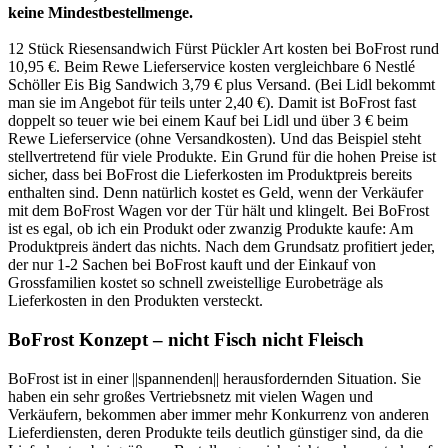
keine Mindestbestellmenge.
12 Stück Riesensandwich Fürst Pückler Art kosten bei BoFrost rund
10,95 €. Beim Rewe Lieferservice kosten vergleichbare 6 Nestlé
Schöller Eis Big Sandwich 3,79 € plus Versand. (Bei Lidl bekommt
man sie im Angebot für teils unter 2,40 €). Damit ist BoFrost fast
doppelt so teuer wie bei einem Kauf bei Lidl und über 3 € beim
Rewe Lieferservice (ohne Versandkosten). Und das Beispiel steht
stellvertretend für viele Produkte. Ein Grund für die hohen Preise ist
sicher, dass bei BoFrost die Lieferkosten im Produktpreis bereits
enthalten sind. Denn natürlich kostet es Geld, wenn der Verkäufer
mit dem BoFrost Wagen vor der Tür hält und klingelt. Bei BoFrost
ist es egal, ob ich ein Produkt oder zwanzig Produkte kaufe: Am
Produktpreis ändert das nichts. Nach dem Grundsatz profitiert jeder,
der nur 1-2 Sachen bei BoFrost kauft und der Einkauf von
Grossfamilien kostet so schnell zweistellige Eurobeträge als
Lieferkosten in den Produkten versteckt.
BoFrost Konzept – nicht Fisch nicht Fleisch
BoFrost ist in einer ||spannenden|| herausfordernden Situation. Sie
haben ein sehr großes Vertriebsnetz mit vielen Wagen und
Verkäufern, bekommen aber immer mehr Konkurrenz von anderen
Lieferdiensten, deren Produkte teils deutlich günstiger sind, da die