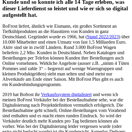
Kunde und so konnte ich alle 14 Tage erleben, was
dieser Lieferdienst so leistet und wie er sich so digital
aufgestellt hat.
BoFrost liefert, ähnlich wie Eismann, ein großes Sortiment an
Tiefkühlprodukten an die Haustüren von Kunden in ganz
Deutschland. Gegründet wurde es 1966, hat (
Stand 2022/2023
) über
10.000 Mitarbeiter und einen Umsatz von fast 1,5 Milliarden Euro.
Aktiv sind sie in zwölf Ländern. Rund 3.000 BoFrost Wagen
beliefern 2,2 Mio. Kunden in Deutschland. Neben Katalogen und
Bestellungen per Telefon können Kunden ihre Bestellungen auch
Online vornehmen. Wirkliche Angebote (ausser z.B. „nimm 4 Tüten
Pommes und zahle 3“ – begrenzt auf wenige Warengruppen und
kleinen Produktgrößen) sieht man selten und sind meist nur
Abverkäufe am Ende einer Saison. Mit BoFrost Plus gibt es auch
ein Kundenbindungsprogramm.
2019 hat Bofrost ihr
Verkaufssystem digitalisiert
und wenn ich
meinen BoFrost Verkäufer bei der Bestellaufnahme sehe, war die
Digitalisierung nach Projektdefinition vermutlich erfolgreich. Die
Bestellaufnahme geht schnell, Online-Bestellungen vom Vorabend
sind enthalten und es macht einen runden Eindruck. So wird der
Verkäufer deutlich mehr Kunden pro Tag bedienen können als
vorher. Was bei der Digitalisierung leider vergessen wurde (oder
extra nicht bedacht wurde) ist die Kundensicht. Sameday Delivery,