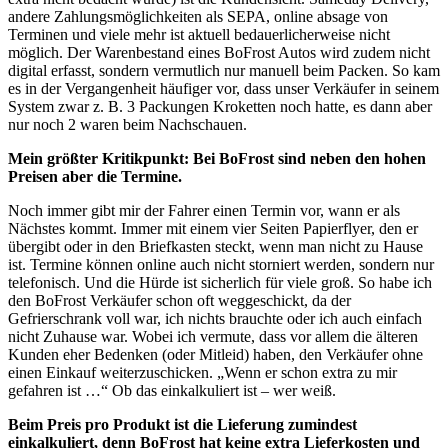
andere Zahlungsmöglichkeiten als SEPA, online absage von
Terminen und viele mehr ist aktuell bedauerlicherweise nicht
möglich. Der Warenbestand eines BoFrost Autos wird zudem nicht
digital erfasst, sondern vermutlich nur manuell beim Packen. So kam
es in der Vergangenheit häufiger vor, dass unser Verkäufer in seinem
System zwar z. B. 3 Packungen Kroketten noch hatte, es dann aber
nur noch 2 waren beim Nachschauen.
Mein größter Kritikpunkt: Bei BoFrost sind neben den hohen
Preisen aber die Termine.
Noch immer gibt mir der Fahrer einen Termin vor, wann er als
Nächstes kommt. Immer mit einem vier Seiten Papierflyer, den er
übergibt oder in den Briefkasten steckt, wenn man nicht zu Hause
ist. Termine können online auch nicht storniert werden, sondern nur
telefonisch. Und die Hürde ist sicherlich für viele groß. So habe ich
den BoFrost Verkäufer schon oft weggeschickt, da der
Gefrierschrank voll war, ich nichts brauchte oder ich auch einfach
nicht Zuhause war. Wobei ich vermute, dass vor allem die älteren
Kunden eher Bedenken (oder Mitleid) haben, den Verkäufer ohne
einen Einkauf weiterzuschicken. „Wenn er schon extra zu mir
gefahren ist …“ Ob das einkalkuliert ist – wer weiß.
Beim Preis pro Produkt ist die Lieferung zumindest
einkalkuliert, denn BoFrost hat keine extra Lieferkosten und