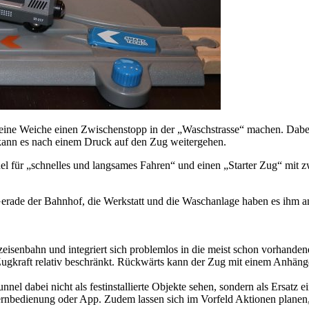
eine Weiche einen Zwischenstopp in der „Waschstrasse“ machen. Dabe
 kann es nach einem Druck auf den Zug weitergehen.
el für „schnelles und langsames Fahren“ und einen „Starter Zug“ mit
Gerade der Bahnhof, die Werkstatt und die Waschanlage haben es ihm a
eisenbahn und integriert sich problemlos in die meist schon vorhanden
ie Zugkraft relativ beschränkt. Rückwärts kann der Zug mit einem Anhän
unnel dabei nicht als festinstallierte Objekte sehen, sondern als Ersa
e Fernbedienung oder App. Zudem lassen sich im Vorfeld Aktionen plane