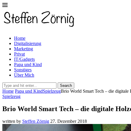
Home
Digitalisierung
Marketing
Privat
IT/Gadgets
Papa und Kind
Sonstiges
Über Mich
Search
Home
Papa und Kind
Spielzeug
Brio World Smart Tech – die digitale
Spielzeug
Brio World Smart Tech – die digitale Hol
written by
Steffen Zörnig
27. Dezember 2018