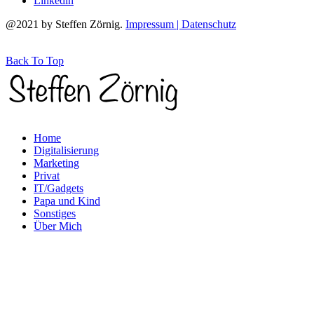
Linkedin
@2021 by Steffen Zörnig.
Impressum | Datenschutz
Back To Top
Home
Digitalisierung
Marketing
Privat
IT/Gadgets
Papa und Kind
Sonstiges
Über Mich