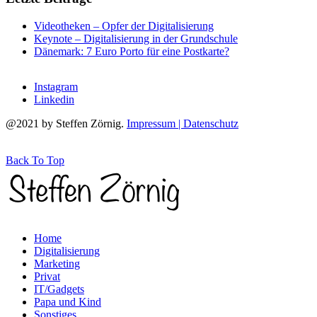
Videotheken – Opfer der Digitalisierung
Keynote – Digitalisierung in der Grundschule
Dänemark: 7 Euro Porto für eine Postkarte?
Instagram
Linkedin
@2021 by Steffen Zörnig.
Impressum | Datenschutz
Back To Top
Home
Digitalisierung
Marketing
Privat
IT/Gadgets
Papa und Kind
Sonstiges